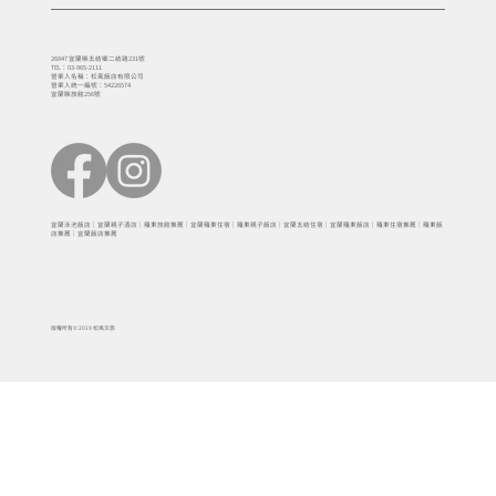
26847 宜蘭縣五結鄉二結路231號
TEL：03-965-2111
營業人名稱：松風飯店有限公司
營業人統一編號：54226574
宜蘭縣旅館256號
宜蘭泳池飯店｜宜蘭親子酒店｜羅東旅館推薦｜宜蘭羅東住宿｜羅東親子飯店｜宜蘭五結住宿｜宜蘭羅東飯店｜羅東住宿推薦｜羅東飯
店推薦｜宜蘭飯店推薦
版權所有© 2019 松風文旅