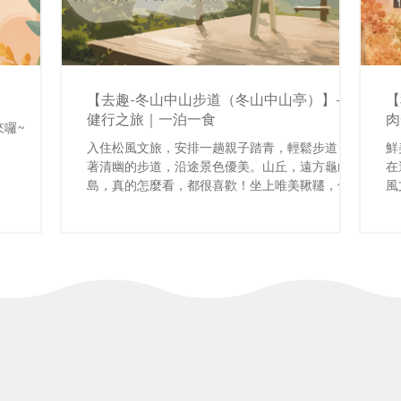
】
【去趣-冬山中山步道（冬山中山亭）】-輕
【
健行之旅｜一泊一食
肉
來囉~
入住松風文旅，安排一趟親子踏青，輕鬆步道，沿
鮮
著清幽的步道，沿途景色優美。山丘，遠方龜山
在
島，真的怎麼看，都很喜歡！坐上唯美鞦韆，俯瞰
風
蘭陽平原，喜歡這樣的清幽與靜謐感！下山後，剛
好可以悠閒吃頓午餐及下午茶！