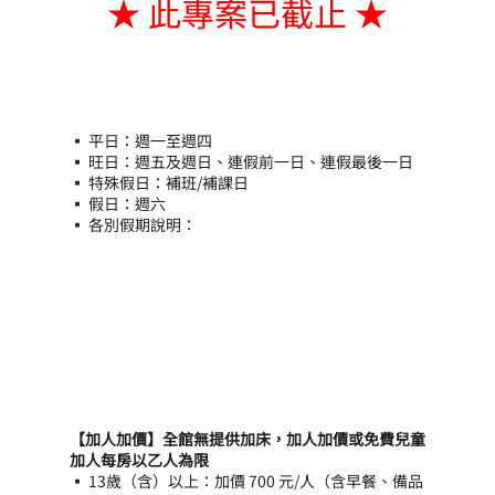
★ 此專案已截止 ★
▪ 平日：週一至週四
▪ 旺日：週五及週日、連假前一日、連假最後一日
▪ 特殊假日：補班/補課日
▪ 假日：週六
▪ 各別假期說明：
【加人加價】全館無提供加床，加人加價或免費兒童
加人每房以乙人為限
▪ 13歲（含）以上：加價 700 元/人（含早餐、備品