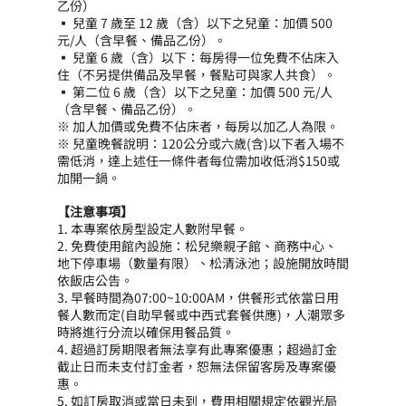
乙份）
▪ 兒童 7 歲至 12 歲（含）以下之兒童：加價 500 
元/人（含早餐、備品乙份）。
▪ 兒童 6 歲（含）以下：每房得一位免費不佔床入
住（不另提供備品及早餐，餐點可與家人共食）。
▪ 第二位 6 歲（含）以下之兒童：加價 500 元/人
（含早餐、備品乙份）。
※ 加人加價或免費不佔床者，每房以加乙人為限。
※ 兒童晚餐說明：120公分或六歲(含)以下者入場不
需低消，達上述任一條件者每位需加收低消$150或
加開一鍋。
【注意事項】
1. 本專案依房型設定人數附早餐。
2. 免費使用館內設施：松兒樂親子館、商務中心、
地下停車場（數量有限）、松清泳池；設施開放時間
依飯店公告。
3. 早餐時間為07:00~10:00AM，供餐形式依當日用
餐人數而定(自助早餐或中西式套餐供應)，人潮眾多
時將進行分流以確保用餐品質。
4. 超過訂房期限者無法享有此專案優惠；超過訂金
截止日而未支付訂金者，恕無法保留客房及專案優
惠。
5. 如訂房取消或當日未到，費用相關規定依觀光局