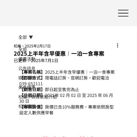
全部
松編
2025年2月17日
全部
2025上半年含早優惠︱一泊一食專案
優惠活動
已更新：
2025年7月1日
公告訊息
【專案名稱】
2025上半年含早優惠｜一泊一食專案
媒體報導
【訂房方式】
限電話訂房、官網訂房，歡迎電洽
039-652111
美食優惠
【銷售日期】
即日起至售完為止
【住宿日期】
2025年 02 月 02 日 至 2025 年 06 月 
松編不負責景點介紹
30 日
松編體驗
【專案房價】
房價已含10%服務費，專案依照房型
設定人數供應早餐