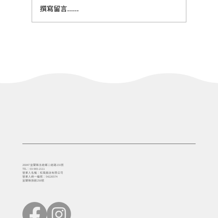
撰寫留言......
【去趣-冬山中山步道（冬山中山亭）】-輕
健行之旅｜一泊一食
26847 宜蘭縣五結鄉二結路231號
TEL：03-965-2111
營業人名稱：松風飯店有限公司
營業人統一編號：54226574
宜蘭縣旅館256號