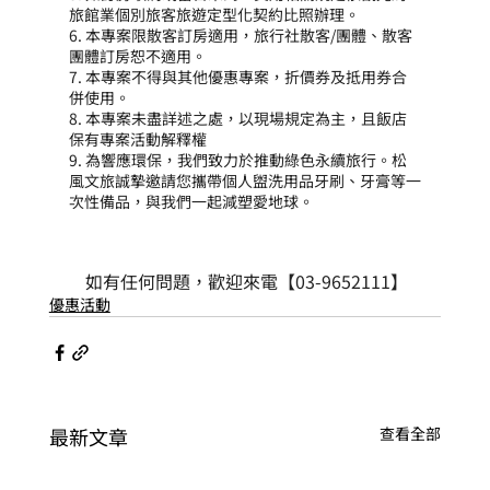
旅館業個別旅客旅遊定型化契約比照辦理。
6. 本專案限散客訂房適用，旅行社散客/團體、散客
團體訂房恕不適用。
7. 本專案不得與其他優惠專案，折價券及抵用券合
併使用。
8. 本專案未盡詳述之處，以現場規定為主，且飯店
保有專案活動解釋權
9. 為響應環保，我們致力於推動綠色永續旅行。松
風文旅誠摯邀請您攜帶個人盥洗用品牙刷、牙膏等一
次性備品，與我們一起減塑愛地球。
 如有任何問題，歡迎來電【03-9652111】
優惠活動
最新文章
查看全部