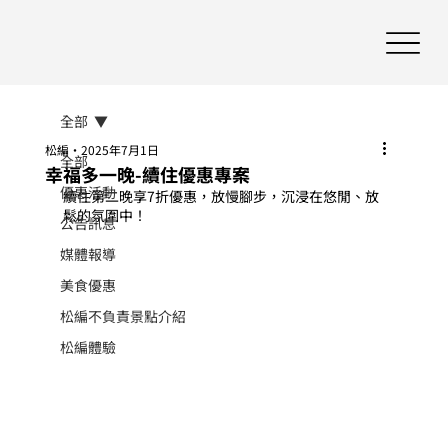
全部
松編
2025年7月1日
全部
幸福多一晚-續住優惠專案
優惠活動
續住第二晚享7折優惠，放慢腳步，沉浸在悠閒、放
鬆的氛圍中！
公告訊息
媒體報導
美食優惠
松編不負責景點介紹
松編體驗