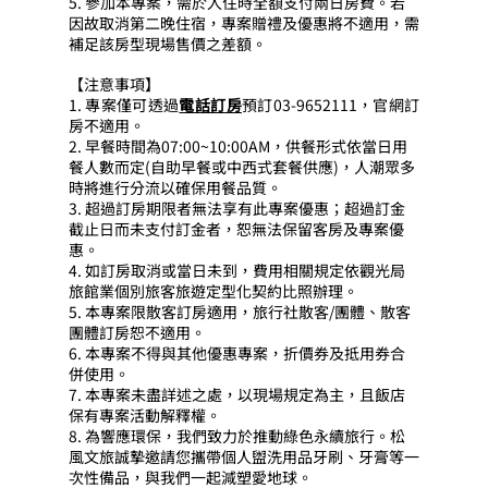
5. 參加本專案，需於入住時全額支付兩日房費。若
因故取消第二晚住宿，專案贈禮及優惠將不適用，需
補足該房型現場售價之差額。
【注意事項】
1. 
專案僅可透過
電話訂房
預訂03-9652111，官網訂
房不適用。
2. 早餐時間為07:00~10:00AM，供餐形式依當日用
餐人數而定(自助早餐或中西式套餐供應)，人潮眾多
時將進行分流以確保用餐品質。
3. 超過訂房期限者無法享有此專案優惠；超過訂金
截止日而未支付訂金者，恕無法保留客房及專案優
惠。
4. 如訂房取消或當日未到，費用相關規定依觀光局
旅館業個別旅客旅遊定型化契約比照辦理。
5. 本專案限散客訂房適用，旅行社散客/團體、散客
團體訂房恕不適用。
6. 本專案不得與其他優惠專案，折價券及抵用券合
併使用。
7. 本專案未盡詳述之處，以現場規定為主，且飯店
保有專案活動解釋權。
8. 為響應環保，我們致力於推動綠色永續旅行。松
風文旅誠摯邀請您攜帶個人盥洗用品牙刷、牙膏等一
次性備品，與我們一起減塑愛地球。