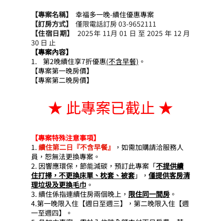
【專案名稱】
幸福多一晚-續住優惠專案
【訂房方式】  
僅限電話訂房 03-9652111
【住宿日期】
2025年 11月 01 日 至 2025 年 12 月 
30 日 止
【專案
內容】
1.    第2晚續住享7折優惠
(不含早餐)
。
【專案第一晚房價】
【專案第二晚房價】
★ 此專案已截止 ★
【專案特殊注意事項】
1. 
續住第二日『不含早餐』
，如需加購請洽服務人
員，恕無法更換專案。
2. 因響應環保，節能減碳，預訂此專案「
不提供續
住打掃，不更換床單、枕套、被套
」，
僅提供客房清
理垃圾及更換毛巾
。
3. 續住係指連續住房兩個晚上，
限住同一間房
。
4.
第一晚限入住【週日至週三】，第二晚限入住【週
一至週四】。