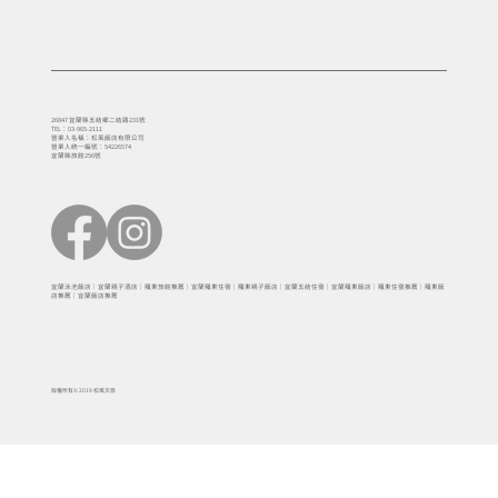
26847 宜蘭縣五結鄉二結路231號
TEL：03-965-2111
營業人名稱：松風飯店有限公司
營業人統一編號：54226574
宜蘭縣旅館256號
宜蘭泳池飯店｜宜蘭親子酒店｜羅東旅館推薦｜宜蘭羅東住宿｜羅東親子飯店｜宜蘭五結住宿｜宜蘭羅東飯店｜羅東住宿推薦｜羅東飯
店推薦｜宜蘭飯店推薦
版權所有© 2019 松風文旅