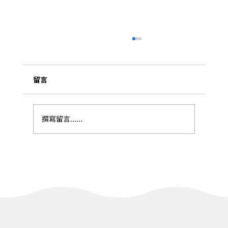
留言
撰寫留言......
【去趣-冬山中山步道（冬山中山亭）】-輕
健行之旅｜一泊一食