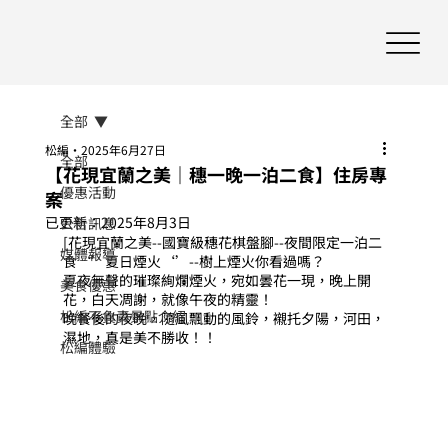
全部
松編
2025年6月27日
全部
【花現宜蘭之美｜穗一晚一泊二食】住房專
優惠活動
案
已更新：
2025年8月3日
公告訊息
[花現宜蘭之美--國寶級穗花棋盤腳--夜間限定一泊二
媒體報導
食‘’夏日煙火‘’--樹上煙火你看過嗎？
夏夜無聲的璀璨絢爛煙火，宛如曇花一現，晚上開
美食優惠
花，白天凋謝，就像午夜的精靈！
松編不負責景點介紹
晚餐後的夜晚，隨風飄動的風鈴，襯托夕陽，河田，
濕地，真是美不勝收！！
松編體驗