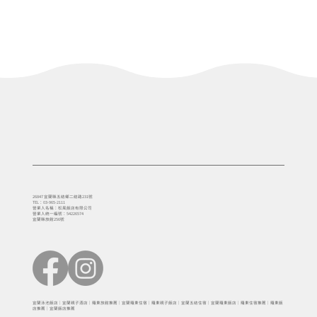
【去趣-冬山中山步道（冬山中山亭）】-輕
健行之旅｜一泊一食
26847 宜蘭縣五結鄉二結路231號
TEL：03-965-2111
營業人名稱：松風飯店有限公司
營業人統一編號：54226574
宜蘭縣旅館256號
宜蘭泳池飯店｜宜蘭親子酒店｜羅東旅館推薦｜宜蘭羅東住宿｜羅東親子飯店｜宜蘭五結住宿｜宜蘭羅東飯店｜羅東住宿推薦｜羅東飯
店推薦｜宜蘭飯店推薦