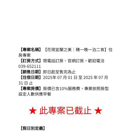
【專案名稱】
【花現宜蘭之美｜穗一晚一泊二食】住
房專案
【訂房方式】
限電話訂房、官網訂房，歡迎電洽
039-652111
【銷售日期】
即日起至售完為止
【住宿日期】
2025年 07 月 01 日 至 2025 年 07 月 
31 日 止
【專案房價】
房價已含10%服務費，專案依照房型
設定人數供應早餐
★ 此專案已截止 ★
【假日別定義】