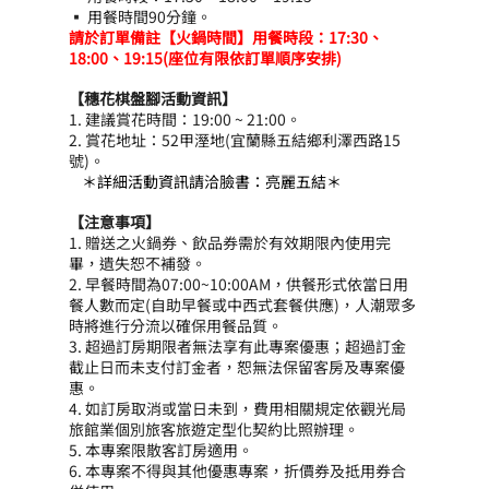
▪ 用餐時間90分鐘。
請於訂單備註【火鍋時間】用餐時段：17:30、
18:00、19:15(座位有限依訂單順序安排)
【穗花棋盤腳活動資訊】
1. 建議賞花時間：19:00 ~ 21:00。
2. 賞花地址：52甲溼地(宜蘭縣五結鄉利澤西路15
號)。
＊詳細活動資訊請洽臉書：亮麗五結＊
【注意事項】
1. 贈送之火鍋券、飲品券需於有效期限內使用完
畢，遺失恕不補發。
2. 早餐時間為07:00~10:00AM，供餐形式依當日用
餐人數而定(自助早餐或中西式套餐供應)，人潮眾多
時將進行分流以確保用餐品質。
3. 超過訂房期限者無法享有此專案優惠；超過訂金
截止日而未支付訂金者，恕無法保留客房及專案優
惠。
4. 如訂房取消或當日未到，費用相關規定依觀光局
旅館業個別旅客旅遊定型化契約比照辦理。
5. 本專案限散客訂房適用。
6. 本專案不得與其他優惠專案，折價券及抵用券合