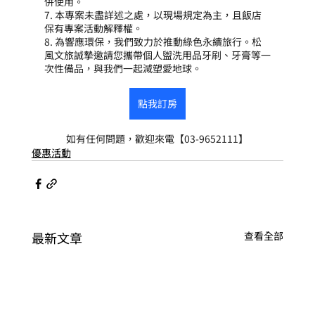
併使用。
7. 本專案未盡詳述之處，以現場規定為主，且飯店
保有專案活動解釋權。
8. 為響應環保，我們致力於推動綠色永續旅行。松
風文旅誠摯邀請您攜帶個人盥洗用品牙刷、牙膏等一
次性備品，與我們一起減塑愛地球。
點我訂房
如有任何問題，歡迎來電【03-9652111】
優惠活動
最新文章
查看全部