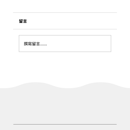
留言
撰寫留言......
【去趣-冬山中山步道（冬山中山亭）】-輕
健行之旅｜一泊一食