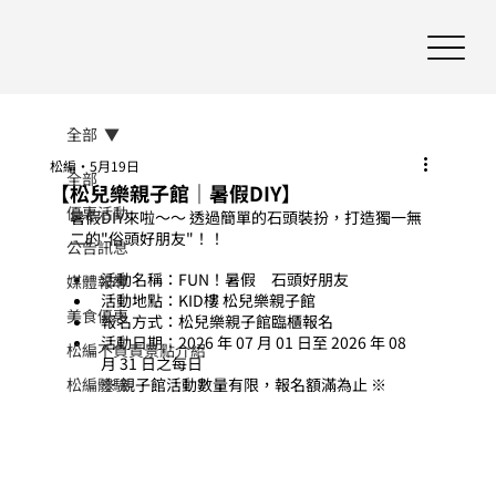
全部
松編
5月19日
全部
【松兒樂親子館｜暑假DIY】
優惠活動
暑假DIY來啦～～ 透過簡單的石頭裝扮，打造獨一無
二的"俗頭好朋友"！！
公告訊息
活動名稱：FUN！暑假　石頭好朋友
媒體報導
活動地點：KID樓 松兒樂親子館
美食優惠
報名方式：松兒樂親子館臨櫃報名
活動日期：2026 年 07 月 01 日至 2026 年 08 
松編不負責景點介紹
月 31 日之每日
松編體驗
※ 親子館活動數量有限，報名額滿為止 ※