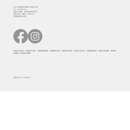
26847 宜蘭縣五結鄉二結路231號
TEL：03-965-2111
營業人名稱：松風飯店有限公司
營業人統一編號：54226574
宜蘭縣旅館256號
宜蘭泳池飯店｜宜蘭親子酒店｜羅東旅館推薦｜宜蘭羅東住宿｜羅東親子飯店｜宜蘭五結住宿｜宜蘭羅東飯店｜羅東住宿推薦｜羅東飯
店推薦｜宜蘭飯店推薦
版權所有© 2019 松風文旅