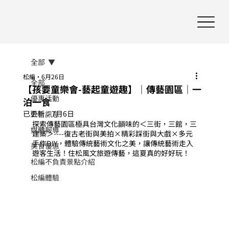
全部
松編
6月26日
全部
【孩要童樂會-藝起童遊趣】｜傳藝園區｜一
優惠活動
泊一食
已更新：
7月6日
公告訊息
探索傳藝園區極具台灣文化韻味的＜三街，三館，三
媒體報導
建築＞----復古老街與美拍×精彩踩街與大戲×多元
手作DIY，體驗傳統藝術文化之美，讓傳統藝術走入
美食優惠
遊客生活！住松風文旅遊傳藝，這夏真的好好玩！
松編不負責景點介紹
松編體驗