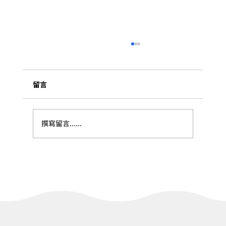
留言
撰寫留言......
【去趣-冬山中山步道（冬山中山亭）】-輕
健行之旅｜一泊一食