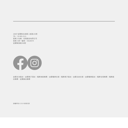
26847 宜蘭縣五結鄉二結路231號
TEL：03-965-2111
營業人名稱：松風飯店有限公司
營業人統一編號：54226574
宜蘭縣旅館256號
宜蘭泳池飯店｜宜蘭親子酒店｜羅東旅館推薦｜宜蘭羅東住宿｜羅東親子飯店｜宜蘭五結住宿｜宜蘭羅東飯店｜羅東住宿推薦｜羅東飯
店推薦｜宜蘭飯店推薦
版權所有© 2019 松風文旅