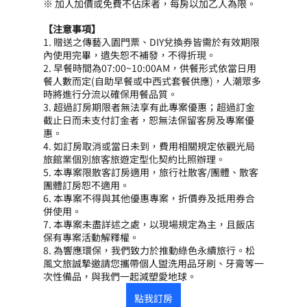
※ 加人加價或免費不佔床者，每房以加乙人為限。
【注意事項】
1. 贈送之傳藝入園門票、DIY兌換券皆需於有效期限
內使用完畢，遺失恕不補發，不得折現。
2. 早餐時間為07:00~10:00AM，供餐形式依當日用
餐人數而定(自助早餐或中西式套餐供應)，人潮眾多
時將進行分流以確保用餐品質。
3. 超過訂房期限者無法享有此專案優惠；超過訂金
截止日而未支付訂金者，恕無法保留客房及專案優
惠。
4. 如訂房取消或當日未到，費用相關規定依觀光局
旅館業個別旅客旅遊定型化契約比照辦理。
5. 本專案限散客訂房適用，旅行社散客/團體、散客
團體訂房恕不適用。
6. 本專案不得與其他優惠專案，折價券及抵用券合
併使用。
7. 本專案未盡詳述之處，以現場規定為主，且飯店
保有專案活動解釋權。
8. 為響應環保，我們致力於推動綠色永續旅行。松
風文旅誠摯邀請您攜帶個人盥洗用品牙刷、牙膏等一
次性備品，與我們一起減塑愛地球。
點我訂房