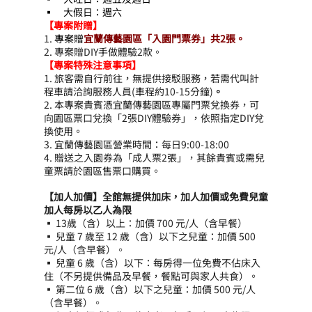
▪　大假日：週六
【專案附贈】
1. 
專案贈
宜蘭傳藝園區「入園門票券」共2張。
2. 專案贈DIY手做體驗2款。
【專案特殊注意事項】
1. 旅客需自行前往，無提供接駁服務，若需代叫計
程車請洽詢服務人員(車程約10-15分鐘)
。
2. 本專案貴賓憑宜蘭傳藝園區專屬門票兌換券，可
向園區票口兌換「2張DIY體驗券」，依照指定DIY兌
換使用。
3. 宜蘭傳藝園區營業時間：每日9:00-18:00 
4. 贈送之入園券為「成人票2張」，其餘貴賓或需兒
童票請於園區售票口購買。
【加人加價】全館無提供加床，加人加價或免費兒童
加人每房以乙人為限
▪ 13歲（含）以上：加價 700 元/人（含早餐）
▪ 兒童 7 歲至 12 歲（含）以下之兒童：加價 500 
元/人（含早餐）。　　
▪ 兒童 6 歲（含）以下：每房得一位免費不佔床入
住（不另提供備品及早餐，餐點可與家人共食）。
▪ 第二位 6 歲（含）以下之兒童：加價 500 元/人
（含早餐）。