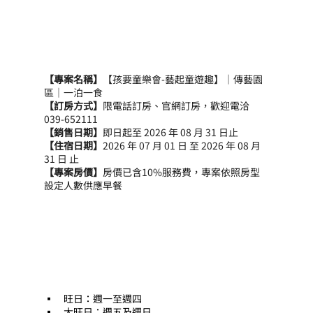
【專案名稱】
【孩要童樂會-藝起童遊趣】｜傳藝園
區｜一泊一食
【訂房方式】
限電話訂房、官網訂房，歡迎電洽
039-652111
【銷售日期】
即日起至 2026 年 08 月 31 日止
【住宿日期】
2026 年 07 月 01 日 至 2026 年 08 月 
31 日 止
【專案房價】
房價已含10%服務費，專案依照房型
設定人數供應早餐
▪　旺日：週一至週四
▪　大旺日：週五及週日